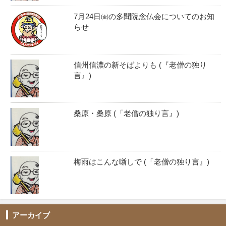
7月24日㈮の多聞院念仏会についてのお知
らせ
信州信濃の新そばよりも (『老僧の独り
言』)
桑原・桑原 (「老僧の独り言』)
梅雨はこんな噺しで (「老僧の独り言』)
アーカイブ