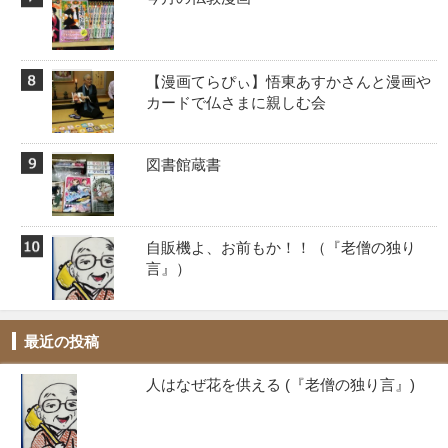
【漫画てらぴぃ】悟東あすかさんと漫画や
カードで仏さまに親しむ会
図書館蔵書
自販機よ、お前もか！！️（『老僧の独り
言』）
最近の投稿
人はなぜ花を供える (『老僧の独り言』)