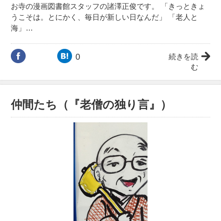
お寺の漫画図書館スタッフの諸澤正俊です。 「きっときょ
うこそは。とにかく、毎日が新しい日なんだ」 「老人と
海」…
0
続きを読
む
仲間たち（『老僧の独り言』）