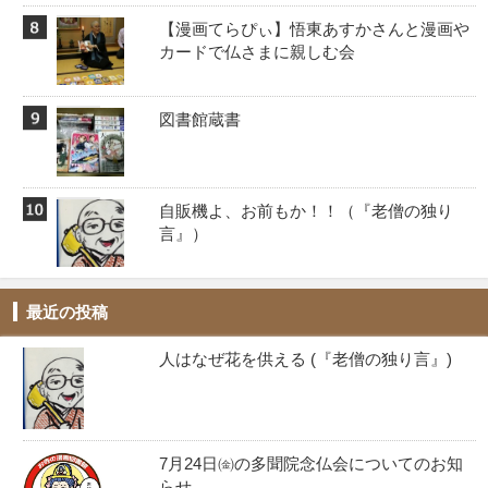
【漫画てらぴぃ】悟東あすかさんと漫画や
カードで仏さまに親しむ会
図書館蔵書
自販機よ、お前もか！！️（『老僧の独り
言』）
最近の投稿
人はなぜ花を供える (『老僧の独り言』)
7月24日㈮の多聞院念仏会についてのお知
らせ