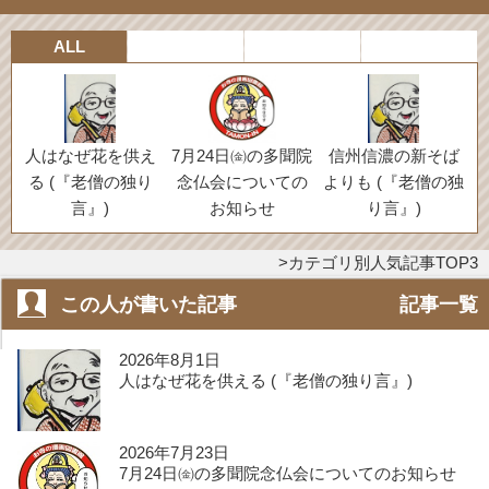
ALL
人はなぜ花を供え
7月24日㈮の多聞院
信州信濃の新そば
る (『老僧の独り
念仏会についての
よりも (『老僧の独
言』)
お知らせ
り言』)
カテゴリ別人気記事TOP3
この人が書いた記事
記事一覧
2026年8月1日
人はなぜ花を供える (『老僧の独り言』)
2026年7月23日
7月24日㈮の多聞院念仏会についてのお知らせ