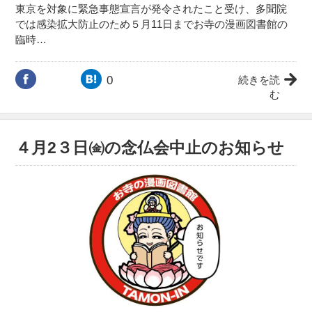
東京を対象に緊急事態宣言が発令されたこと受け、多聞院
では感染拡大防止のため５月11日までお寺の漫画図書館の
臨時…
0
続きを読
む
４月2３日㈮の念仏会中止のお知らせ