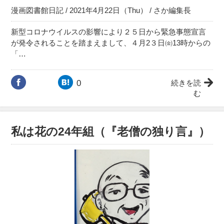
漫画図書館日記
/ 2021年4月22日（Thu） /
さか編集長
新型コロナウイルスの影響により２５日から緊急事態宣言
が発令されることを踏まえまして、４月2３日㈮13時からの
「…
0
続きを読
む
私は花の24年組（『老僧の独り言』）