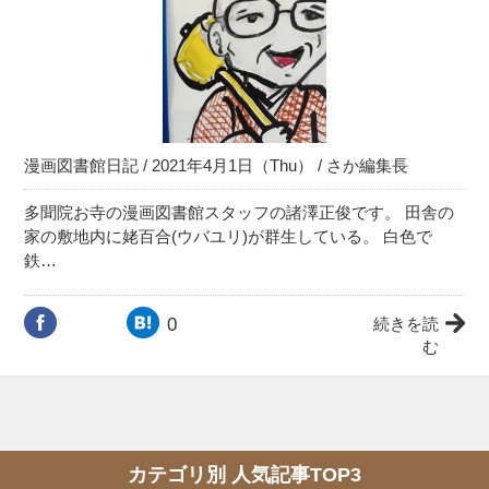
漫画図書館日記
/ 2021年4月1日（Thu） /
さか編集長
多聞院お寺の漫画図書館スタッフの諸澤正俊です。 田舎の
家の敷地内に姥百合(ウバユリ)が群生している。 白色で
鉄…
0
続きを読
む
カテゴリ別 人気記事TOP3