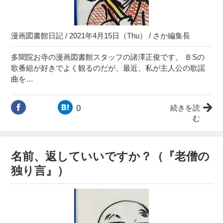
漫画図書館日記
/ 2021年4月15日（Thu） /
さか編集長
多聞院お寺の漫画図書館スタッフの諸澤正俊です。 ＢSの
歌番組が好きでよく観るのだが、最近、私が主人公の歌謡
曲を…
0
続きを読
む
名前、返していいですか？（『老僧の
独り言』）