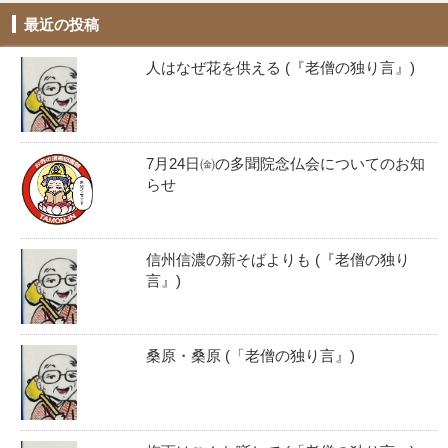
最近の投稿
人はなぜ花を供える (『老僧の独り言』)
7月24日㈮の多聞院念仏会についてのお知
らせ
信州信濃の新そばよりも (『老僧の独り
言』)
桑原・桑原 (「老僧の独り言』)