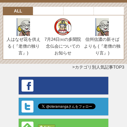
ALL
人はなぜ花を供え
7月24日㈮の多聞院
信州信濃の新そば
る (『老僧の独り
念仏会についての
よりも (『老僧の独
言』)
お知らせ
り言』)
カテゴリ別人気記事TOP3