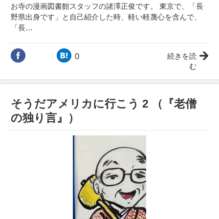
お寺の漫画図書館スタッフの諸澤正俊です。 東京で、「長
野県出身です」と自己紹介した時、軽い軽蔑心を含んで、
「長…
0
続きを読
む
そうだアメリカに行こう 2 （『老僧
の独り言』）