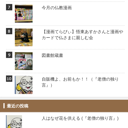
今月の仏教漫画
【漫画てらぴぃ】悟東あすかさんと漫画や
カードで仏さまに親しむ会
図書館蔵書
自販機よ、お前もか！！️（『老僧の独り
言』）
最近の投稿
人はなぜ花を供える (『老僧の独り言』)