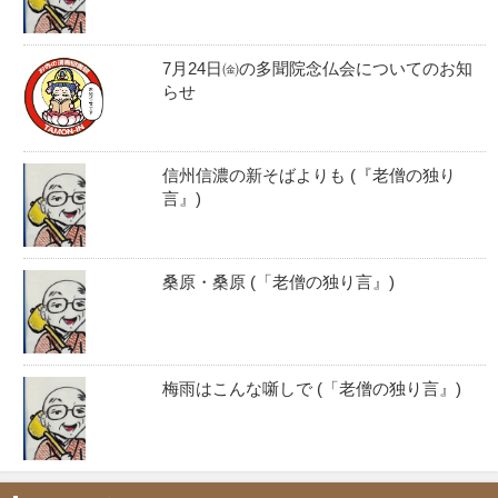
7月24日㈮の多聞院念仏会についてのお知
らせ
信州信濃の新そばよりも (『老僧の独り
言』)
桑原・桑原 (「老僧の独り言』)
梅雨はこんな噺しで (「老僧の独り言』)