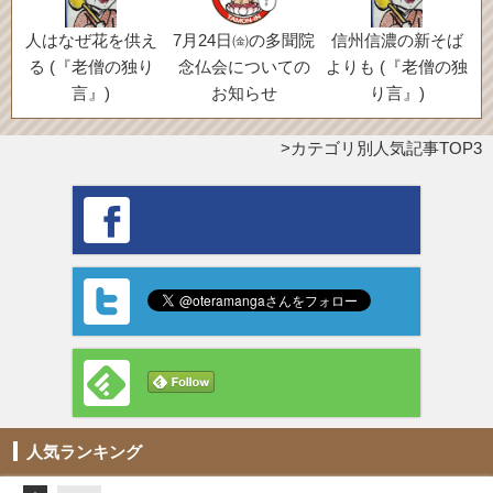
人はなぜ花を供え
7月24日㈮の多聞院
信州信濃の新そば
る (『老僧の独り
念仏会についての
よりも (『老僧の独
言』)
お知らせ
り言』)
カテゴリ別人気記事TOP3
人気ランキング