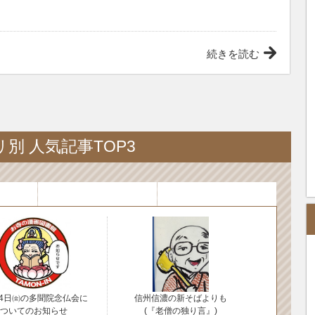
続きを読む
別 人気記事TOP3
24日㈮の多聞院念仏会に
信州信濃の新そばよりも
ついてのお知らせ
(『老僧の独り言』)