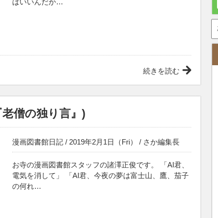
ばいいんだか…
続きを読む
『老僧の独り言』)
漫画図書館日記
/ 2019年2月1日（Fri） /
さか編集長
お寺の漫画図書館スタッフの諸澤正俊です。 「AI君、
電気を消して」 「AI君、今夜の夢は富士山、鷹、茄子
の何れ…