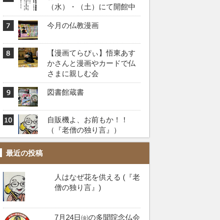
（水）・（土）にて開館中
今月の仏教漫画
【漫画てらぴぃ】悟東あす
かさんと漫画やカードで仏
さまに親しむ会
図書館蔵書
自販機よ、お前もか！！️
（『老僧の独り言』）
最近の投稿
人はなぜ花を供える (『老
僧の独り言』)
7月24日㈮の多聞院念仏会