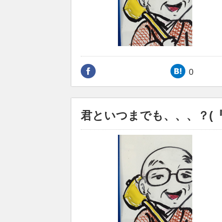
0
君といつまでも、、、？(