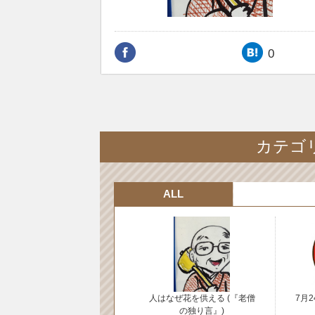
0
カテゴリ
ALL
人はなぜ花を供える (『老僧
7月
の独り言』)