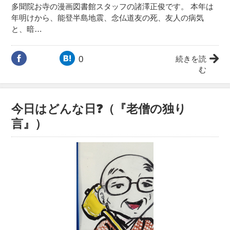
多聞院お寺の漫画図書館スタッフの諸澤正俊です。 本年は
年明けから、能登半島地震、念仏道友の死、友人の病気
と、暗…
0
続きを読
む
今日はどんな日❓（『老僧の独り
言』）