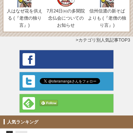
人はなぜ花を供え
7月24日㈮の多聞院
信州信濃の新そば
る (『老僧の独り
念仏会についての
よりも (『老僧の独
言』)
お知らせ
り言』)
カテゴリ別人気記事TOP3
人気ランキング