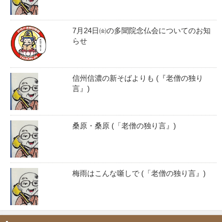
7月24日㈮の多聞院念仏会についてのお知
らせ
信州信濃の新そばよりも (『老僧の独り
言』)
桑原・桑原 (「老僧の独り言』)
梅雨はこんな噺しで (「老僧の独り言』)