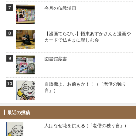
今月の仏教漫画
【漫画てらぴぃ】悟東あすかさんと漫画や
カードで仏さまに親しむ会
図書館蔵書
自販機よ、お前もか！！️（『老僧の独り
言』）
最近の投稿
人はなぜ花を供える (『老僧の独り言』)