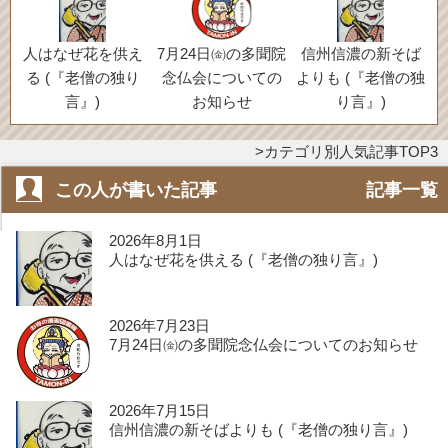
人はなぜ花を供え
7月24日㈮の多聞院
信州信濃の新そば
る (『老僧の独り
念仏会についての
よりも (『老僧の独
言』)
お知らせ
り言』)
カテゴリ別人気記事TOP3
この人が書いた記事
記事一覧
2026年8月1日
人はなぜ花を供える (『老僧の独り言』)
2026年7月23日
7月24日㈮の多聞院念仏会についてのお知らせ
2026年7月15日
信州信濃の新そばよりも (『老僧の独り言』)