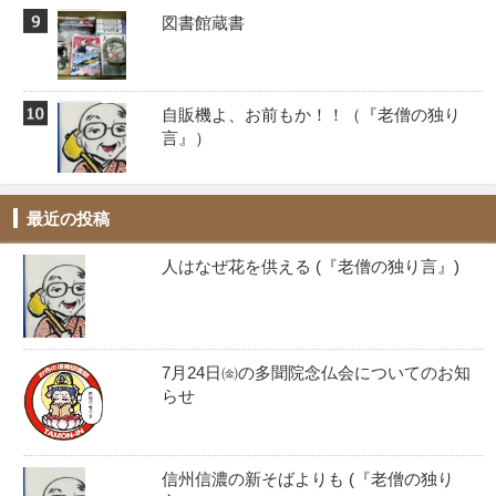
図書館蔵書
自販機よ、お前もか！！️（『老僧の独り
言』）
最近の投稿
人はなぜ花を供える (『老僧の独り言』)
7月24日㈮の多聞院念仏会についてのお知
らせ
信州信濃の新そばよりも (『老僧の独り