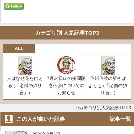
カテゴリ別 人気記事TOP3
ALL
人はなぜ花を供え
7月24日㈮の多聞院
信州信濃の新そば
る (『老僧の独り
念仏会についての
よりも (『老僧の独
言』)
お知らせ
り言』)
カテゴリ別人気記事TOP3
この人が書いた記事
記事一覧