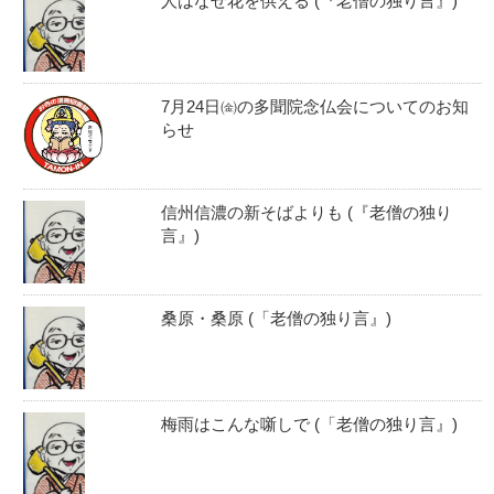
人はなぜ花を供える (『老僧の独り言』)
7月24日㈮の多聞院念仏会についてのお知
らせ
信州信濃の新そばよりも (『老僧の独り
言』)
桑原・桑原 (「老僧の独り言』)
梅雨はこんな噺しで (「老僧の独り言』)