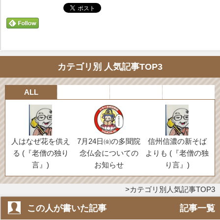
カテゴリ別 人気記事TOP3
ALL
人はなぜ花を供え
7月24日㈮の多聞院
信州信濃の新そば
る (『老僧の独り
念仏会についての
よりも (『老僧の独
言』)
お知らせ
り言』)
カテゴリ別人気記事TOP3
この人が書いた記事
記事一覧