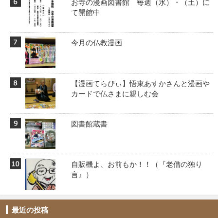
お寺の漫画図書館 毎週（水）・（土）に
て開館中
今月の仏教漫画
【漫画てらぴぃ】悟東あすかさんと漫画や
カードで仏さまに親しむ会
図書館蔵書
自販機よ、お前もか！！️（『老僧の独り
言』）
最近の投稿