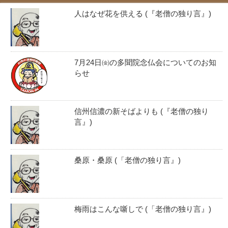
人はなぜ花を供える (『老僧の独り言』)
7月24日㈮の多聞院念仏会についてのお知
らせ
信州信濃の新そばよりも (『老僧の独り
言』)
桑原・桑原 (「老僧の独り言』)
梅雨はこんな噺しで (「老僧の独り言』)