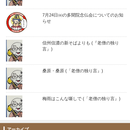
7月24日㈮の多聞院念仏会についてのお知
らせ
信州信濃の新そばよりも (『老僧の独り
言』)
桑原・桑原 (「老僧の独り言』)
梅雨はこんな噺しで (「老僧の独り言』)
アーカイブ