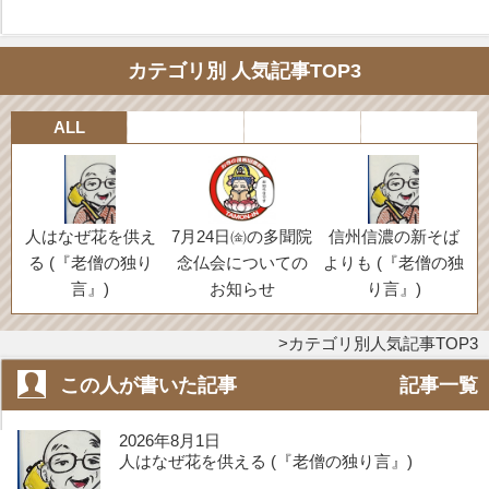
カテゴリ別 人気記事TOP3
ALL
人はなぜ花を供え
7月24日㈮の多聞院
信州信濃の新そば
る (『老僧の独り
念仏会についての
よりも (『老僧の独
言』)
お知らせ
り言』)
カテゴリ別人気記事TOP3
この人が書いた記事
記事一覧
2026年8月1日
人はなぜ花を供える (『老僧の独り言』)