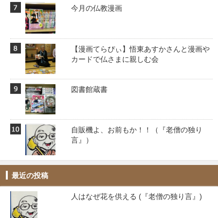
今月の仏教漫画
【漫画てらぴぃ】悟東あすかさんと漫画や
カードで仏さまに親しむ会
図書館蔵書
自販機よ、お前もか！！️（『老僧の独り
言』）
最近の投稿
人はなぜ花を供える (『老僧の独り言』)