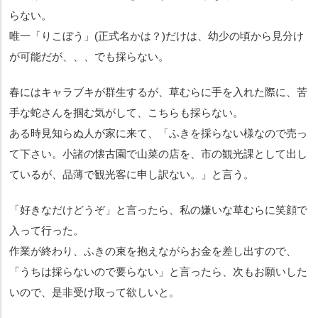
らない。
唯一「りこぼう」(正式名かは？)だけは、幼少の頃から見分け
が可能だが、、、でも採らない。
春にはキャラブキが群生するが、草むらに手を入れた際に、苦
手な蛇さんを掴む気がして、こちらも採らない。
ある時見知らぬ人が家に来て、「ふきを採らない様なので売っ
て下さい。小諸の懐古園で山菜の店を、市の観光課として出し
ているが、品薄で観光客に申し訳ない。」と言う。
「好きなだけどうぞ」と言ったら、私の嫌いな草むらに笑顔で
入って行った。
作業が終わり、ふきの束を抱えながらお金を差し出すので、
「うちは採らないので要らない」と言ったら、
次もお願いした
いので、是非受け取って欲しいと。