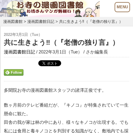
漫画図書館
>
漫画図書館日記
> 共に生きよう‼️（『老僧の独り言』）
2022年3月1日（Tue）
共に生きよう‼️（『老僧の独り言』）
漫画図書館日記
/ 2022年3月1日（Tue） / さか編集長
多聞院お寺の漫画図書館スタッフの諸澤正俊です。
数ヶ月前のテレビ番組だが、『キノコ』が特集されていて一生
懸命に観た。
田舎の我が家は林の中にあり、様々なキノコが出現する。でも
私には食用と毒キノコとを判別する知識がなく、敷地内でも採