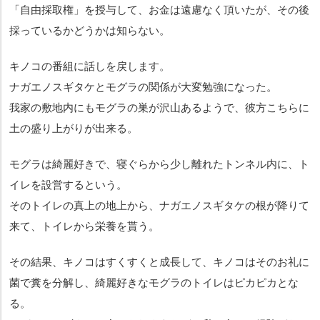
「自由採取権」を授与して、お金は遠慮なく頂いたが、その後
採っているかどうかは知らない。
キノコの番組に話しを戻します。
ナガエノスギタケとモグラの関係が大変勉強になった。
我家の敷地内にもモグラの巣が沢山あるようで、彼方こちらに
土の盛り上がりが出来る。
モグラは綺麗好きで、寝ぐらから少し離れたトンネル内に、ト
イレを設営するという。
そのトイレの真上の地上から、ナガエノスギタケの根が降りて
来て、トイレから栄養を貰う。
その結果、キノコはすくすくと成長して、キノコはそのお礼に
菌で糞を分解し、綺麗好きなモグラのトイレはピカピカとな
る。