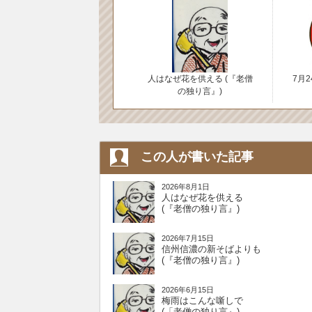
人はなぜ花を供える (『老僧
7月
の独り言』)
この人が書いた記事
2026年8月1日
人はなぜ花を供える
(『老僧の独り言』)
2026年7月15日
信州信濃の新そばよりも
(『老僧の独り言』)
2026年6月15日
梅雨はこんな噺しで
(「老僧の独り言』)