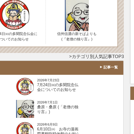
24日㈮の多聞院念仏会に
信州信濃の新そばよりも
ついてのお知らせ
(『老僧の独り言』)
カテゴリ別人気記事TOP3
記事一覧
2026年7月23日
7月24日㈮の多聞院念仏
会についてのお知らせ
2026年7月1日
桑原・桑原 (「老僧の独
り言』)
2026年6月9日
6月10日㈬ お寺の漫画
図書館臨時休館のお知ら