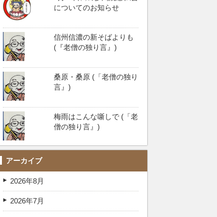
についてのお知らせ
信州信濃の新そばよりも
(『老僧の独り言』)
桑原・桑原 (「老僧の独り
言』)
梅雨はこんな噺しで (「老
僧の独り言』)
アーカイブ
2026年8月
2026年7月