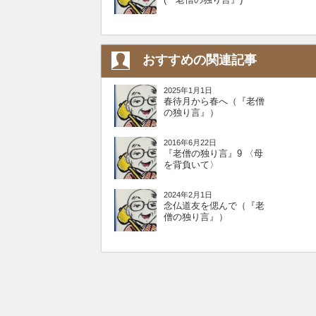
おすすめの関連記事
2025年1月1日
春待月から春へ（『老僧
の独り言』）
2016年6月22日
『老僧の独り言』9 〈母
を背負いて〉
2024年2月1日
念仏道友を偲んで（『老
僧の独り言』）