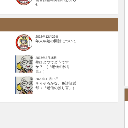
せ
2018年12月29日
年末年始の開館について
2017年2月15日
拳ひとつでどうです
か？ (『老僧の独り
言』）
2020年11月15日
そろそろかな、免許証返
却（『老僧の独り言』）