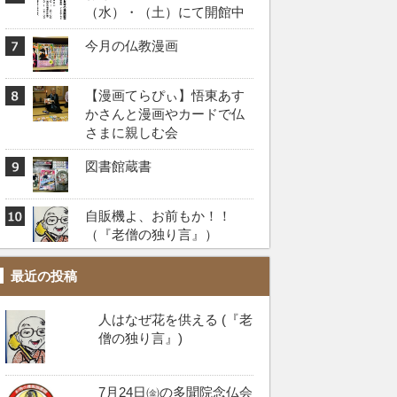
（水）・（土）にて開館中
今月の仏教漫画
【漫画てらぴぃ】悟東あす
かさんと漫画やカードで仏
さまに親しむ会
図書館蔵書
自販機よ、お前もか！！️
（『老僧の独り言』）
最近の投稿
人はなぜ花を供える (『老
僧の独り言』)
7月24日㈮の多聞院念仏会