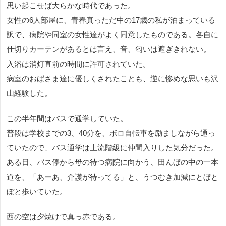
思い起こせば大らかな時代であった。
女性の6人部屋に、青春真っただ中の17歳の私が泊まっている
訳で、病院や同室の女性達がよく同意したものである。各自に
仕切りカーテンがあるとは言え、音、匂いは遮ぎきれない。
入浴は消灯直前の時間に許可されていた。
病室のおばさま達に優しくされたことも、逆に惨めな思いも沢
山経験した。
この半年間はバスで通学していた。
普段は学校までの3、40分を、ボロ自転車を励ましながら通っ
ていたので、バス通学は上流階級に仲間入りした気分だった。
ある日、バス停から母の待つ病院に向かう、田んぼの中の一本
道を、「あーあ、介護が待ってる」と、うつむき加減にとぼと
ぼと歩いていた。
西の空は夕焼けで真っ赤である。