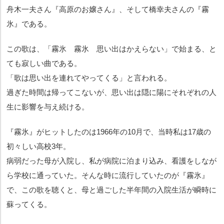
舟木一夫さん『高原のお嬢さん』、そして橋幸夫さんの『霧
氷』である。
この歌は、「霧氷 霧氷 思い出はかえらない」
で始まる、と
ても寂しい曲である。
「歌は思い出を連れてやってくる」と言われる。
過ぎた時間は帰ってこないが、思い出は隠に陽にそれぞれの人
生に影響を与え続ける。
『霧氷』がヒットしたのは1966年の10月で、当時私は17歳の
初々しい高校3年。
病弱だった母が入院し、私が病院に泊まり込み、看護をしなが
ら学校に通っていた。そんな時に流行していたのが『霧氷』
で、この歌を聴くと、母と過ごした半年間の入院生活が瞬時に
蘇ってくる。