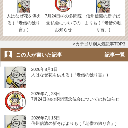
人はなぜ花を供え
7月24日㈮の多聞院
信州信濃の新そば
る (『老僧の独り
念仏会についての
よりも (『老僧の独
言』)
お知らせ
り言』)
カテゴリ別人気記事TOP3
この人が書いた記事
記事一覧
2026年8月1日
人はなぜ花を供える (『老僧の独り言』)
2026年7月23日
7月24日㈮の多聞院念仏会についてのお知らせ
2026年7月15日
信州信濃の新そばよりも (『老僧の独り言』)