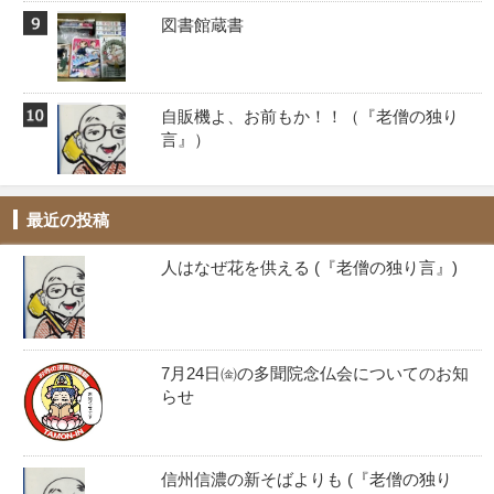
図書館蔵書
自販機よ、お前もか！！️（『老僧の独り
言』）
最近の投稿
人はなぜ花を供える (『老僧の独り言』)
7月24日㈮の多聞院念仏会についてのお知
らせ
信州信濃の新そばよりも (『老僧の独り