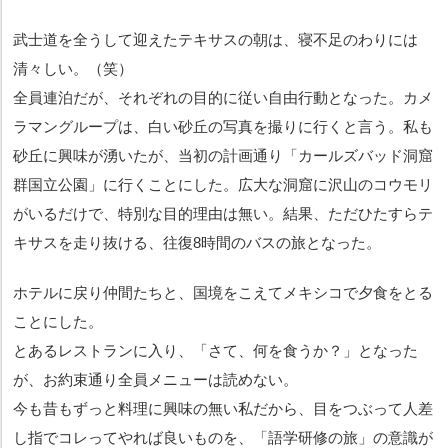
武士道を全うして迎えたテキサスの朝は、寝不足のわりには
清々しい。（笑）
全員連泊だが、それぞれの目的に従い自由行動となった。カメ
ラマングループは、白い砂丘の写真を撮りに行くと言う。私も
砂丘に興味が湧いたが、当初の計画通り「カールズバッド洞窟
群国立公園」に行くことにした。広大な洞窟に沢山のコウモリ
がいるだけで、特別な目的理由は無い。結果、ただひたすらテ
キサスを走り抜ける、往復8時間のバスの旅となった。
ホテルに戻り仲間たちと、国境をこえてメキシコで夕食をとる
ことにした。
とあるレストランに入り、「さて、何を食うか？」となった
が、お約束通り全員メニューは読めない。
今も昔もずっと料理に興味の無い私だから、目をつぶって人差
し指でコレってやれば良いものを、「語学研修の旅」の意識が