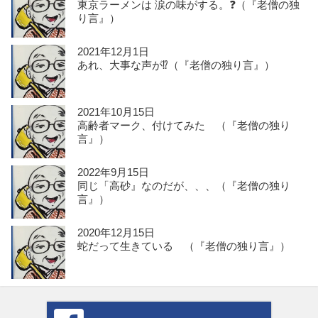
東京ラーメンは 涙の味がする。❓（『老僧の独
り言』）
2021年12月1日
あれ、大事な声が⁉️（『老僧の独り言』）
2021年10月15日
高齢者マーク、付けてみた （『老僧の独り
言』）
2022年9月15日
同じ「高砂』なのだが、、、（『老僧の独り
言』）
2020年12月15日
蛇だって生きている （『老僧の独り言』）