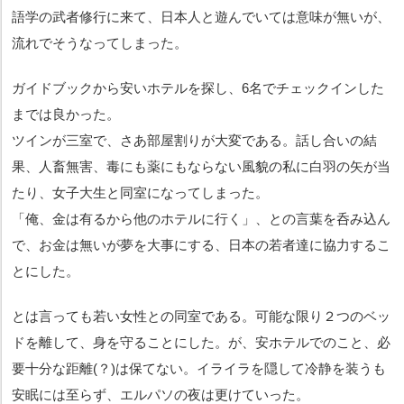
語学の武者修行に来て、日本人と遊んでいては意味が無いが、
流れでそうなってしまった。
ガイドブックから安いホテルを探し、6名でチェックインした
までは良かった。
ツインが三室で、さあ部屋割りが大変である。話し合いの結
果、人畜無害、毒にも薬にもならない風貌の私に白羽の矢が当
たり、女子大生と同室になってしまった。
「俺、金は有るから他のホテルに行く」、との言葉を呑み込ん
で、お金は無いが夢を大事にする、日本の若者達に協力するこ
とにした。
とは言っても若い女性との同室である。可能な限り２つのベッ
ドを離して、身を守ることにした。が、安ホテルでのこと、必
要十分な距離(？)は保てない。イライラを隠して冷静を装うも
安眠には至らず、エルパソの夜は更けていった。