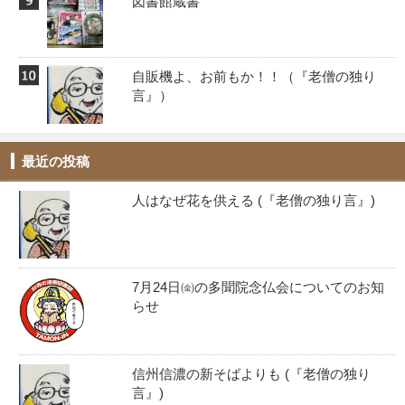
図書館蔵書
自販機よ、お前もか！！️（『老僧の独り
言』）
最近の投稿
人はなぜ花を供える (『老僧の独り言』)
7月24日㈮の多聞院念仏会についてのお知
らせ
信州信濃の新そばよりも (『老僧の独り
言』)