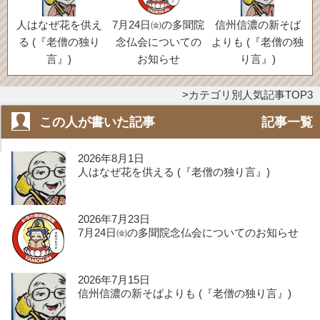
人はなぜ花を供え
7月24日㈮の多聞院
信州信濃の新そば
る (『老僧の独り
念仏会についての
よりも (『老僧の独
言』)
お知らせ
り言』)
カテゴリ別人気記事TOP3
この人が書いた記事
記事一覧
2026年8月1日
人はなぜ花を供える (『老僧の独り言』)
2026年7月23日
7月24日㈮の多聞院念仏会についてのお知らせ
2026年7月15日
信州信濃の新そばよりも (『老僧の独り言』)