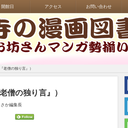
開館日
アクセス
お問い合わせ
（『老僧の独り言』）
老僧の独り言』）
 / さか編集長