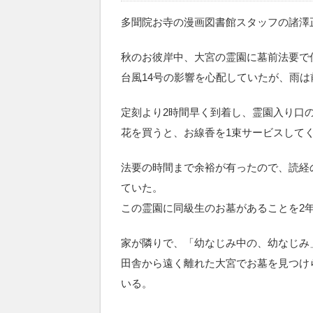
多聞院お寺の漫画図書館スタッフの諸澤
秋のお彼岸中、大宮の霊園に墓前法要で
台風14号の影響を心配していたが、雨
定刻より2時間早く到着し、霊園入り口
花を買うと、お線香を1束サービスして
法要の時間まで余裕が有ったので、読経
ていた。
この霊園に同級生のお墓があることを2
家が隣りで、「幼なじみ中の、幼なじみ
田舎から遠く離れた大宮でお墓を見つけ
いる。