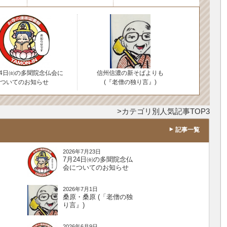
24日㈮の多聞院念仏会に
信州信濃の新そばよりも
ついてのお知らせ
(『老僧の独り言』)
カテゴリ別人気記事TOP3
記事一覧
2026年7月23日
7月24日㈮の多聞院念仏
会についてのお知らせ
2026年7月1日
桑原・桑原 (「老僧の独
り言』)
2026年6月9日