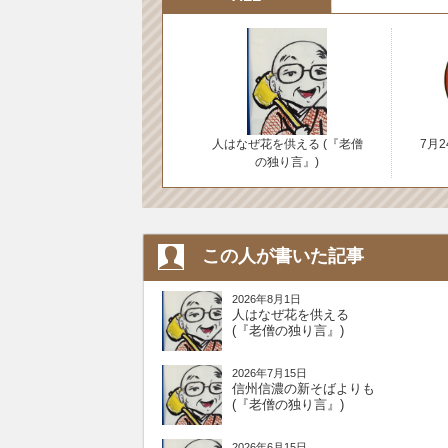
人はなぜ花を供える (『老僧
7月
の独り言』)
この人が書いた記事
2026年8月1日
人はなぜ花を供える
(『老僧の独り言』)
2026年7月15日
信州信濃の新そばよりも
(『老僧の独り言』)
2026年6月15日