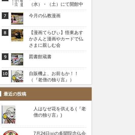
（水）・（土）にて開館中
今月の仏教漫画
【漫画てらぴぃ】悟東あす
かさんと漫画やカードで仏
さまに親しむ会
図書館蔵書
自販機よ、お前もか！！️
（『老僧の独り言』）
最近の投稿
人はなぜ花を供える (『老
僧の独り言』)
7月24日㈮の多聞院念仏会