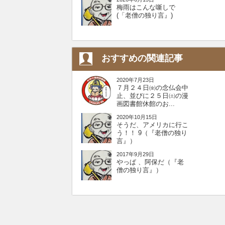
梅雨はこんな噺しで
(「老僧の独り言』)
おすすめの関連記事
2020年7月23日
７月２４日㈮の念仏会中
止、並びに２５日㈯の漫
画図書館休館のお...
2020年10月15日
そうだ、アメリカに行こ
う！！️ 9（『老僧の独り
言』）
2017年9月29日
やっぱ 、阿保だ（『老
僧の独り言』）