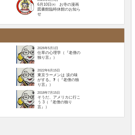
6月10日㈬ お寺の漫画
図書館臨時休館のお知ら
せ
2026年5月1日
仕草の心理学（『老僧の
独り言』）
2022年6月15日
東京ラーメンは 涙の味
がする。❓（『老僧の独
り言』）
2018年7月15日
そうだ、アメリカに行こ
う 3（『老僧の独り
言』）