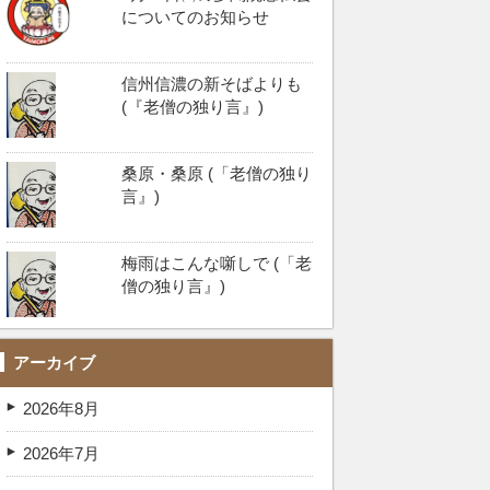
についてのお知らせ
信州信濃の新そばよりも
(『老僧の独り言』)
桑原・桑原 (「老僧の独り
言』)
梅雨はこんな噺しで (「老
僧の独り言』)
アーカイブ
2026年8月
2026年7月