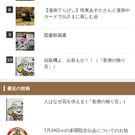
【漫画てらぴぃ】悟東あすかさんと漫画や
カードで仏さまに親しむ会
図書館蔵書
自販機よ、お前もか！！️（『老僧の独り
言』）
最近の投稿
人はなぜ花を供える (『老僧の独り言』)
7月24日㈮の多聞院念仏会についてのお知