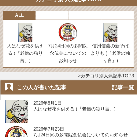
ALL
人はなぜ花を供え
7月24日㈮の多聞院
信州信濃の新そば
る (『老僧の独り
念仏会についての
よりも (『老僧の独
言』)
お知らせ
り言』)
カテゴリ別人気記事TOP3
この人が書いた記事
記事一覧
2026年8月1日
人はなぜ花を供える (『老僧の独り言』)
2026年7月23日
7月24日㈮の多聞院念仏会についてのお知らせ