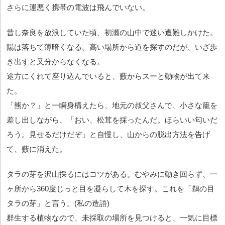
さらに運悪く携帯の電波は飛んでいない。
昔し奈良を放浪していた頃、初瀬の山中で迷い遭難しかけた。
陽は落ちて薄暗くなる。高い場所から道を探すのだが、いざ歩
き出すと又分からなくなる。
途方にくれて座り込んでいると、藪からスーと動物が出て来
た。
「熊か？」と一瞬身構えたら、地元の叔父さんで、小さな籠を
差し出しながら、「おい、松茸を採ったんだ。ほらいい匂いだ
ろう。見せるだけだぞ」と自慢し、山からの脱出方法を告げ
て、藪に消えた。
タラの芽を沢山採るにはコツがある。むやみに動き回らず、一
ヶ所から360度じっと目を凝らして木を探す。これを「鵜の目
タラの芽」と言う。(私の造語)
群生する植物なので、未採取の場所を見つけると、一気に目標