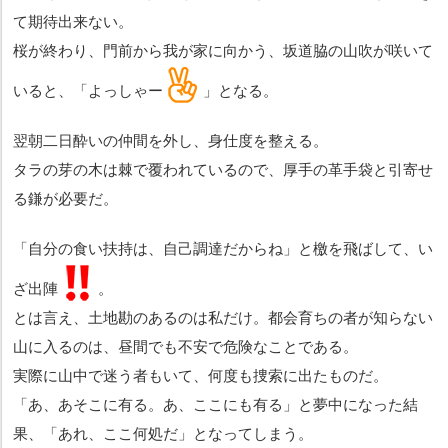
て期待出来ない。
桜が終わり、門前から我が家に向かう、坂道脇の山吹が咲いて
いると、「よっしゃ
ー
」となる。
翌朝二日酔いの仲間を外し、身仕度を整える。
タラの芽の木は棘で覆われているので、厚手の革手袋と引寄せ
る鎌が必要だ。
「自分の食い扶持は、自己調達だからね」と檄を飛ばして、い
ざ出
陣
。
とは言え、土地勘のあるのは私だけ。都会育ちの者が知らない
山に入るのは、昼間でも不安で危険なことである。
実際に山中で迷う者もいて、何度も捜索に出たものだ。
「あ、あそこに有る。あ、ここにも有る」と夢中になった結
果、「あれ、ここ何処だ」となってしまう。