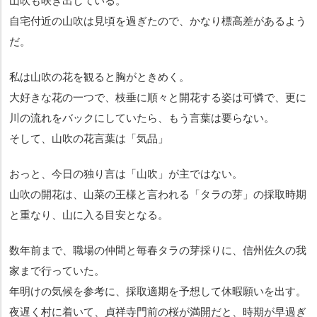
山吹も咲き出している。
自宅付近の山吹は見頃を過ぎたので、かなり標高差があるよう
だ。
私は山吹の花を観ると胸がときめく。
大好きな花の一つで、枝垂に順々と開花する姿は可憐で、更に
川の流れをバックにしていたら、もう言葉は要らない。
そして、山吹の花言葉は「気品」
おっと、今日の独り言は「山吹」が主ではない。
山吹の開花は、山菜の王様と言われる「タラの芽」の採取時期
と重なり、山に入る目安となる。
数年前まで、職場の仲間と毎春タラの芽採りに、信州佐久の我
家まで行っていた。
年明けの気候を参考に、採取適期を予想して休暇願いを出す。
夜遅く村に着いて、貞祥寺門前の桜が満開だと、時期が早過ぎ