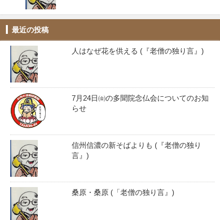
最近の投稿
人はなぜ花を供える (『老僧の独り言』)
7月24日㈮の多聞院念仏会についてのお知
らせ
信州信濃の新そばよりも (『老僧の独り
言』)
桑原・桑原 (「老僧の独り言』)