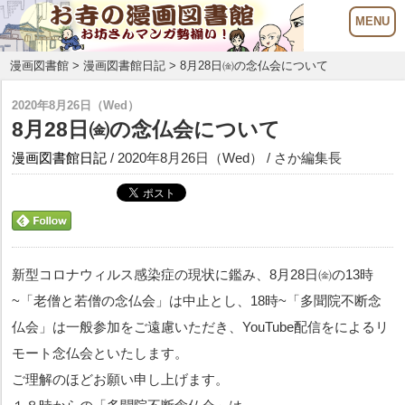
漫画図書館
>
漫画図書館日記
> 8月28日㈮の念仏会について
2020年8月26日（Wed）
8月28日㈮の念仏会について
漫画図書館日記
/ 2020年8月26日（Wed） / さか編集長
新型コロナウィルス感染症の現状に鑑み、
8月28日㈮の13時
~「老僧と若僧の念仏会」は中止とし、18時~「多聞院不断念
仏会」は一般参加をご遠慮いただき、YouTube配信をによるリ
モート念仏会といたします。
ご理解のほどお願い申し上げます。