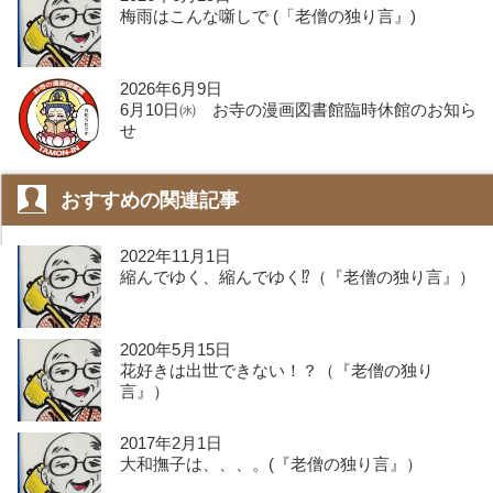
梅雨はこんな噺しで (「老僧の独り言』)
2026年6月9日
6月10日㈬ お寺の漫画図書館臨時休館のお知ら
せ
おすすめの関連記事
2022年11月1日
縮んでゆく、縮んでゆく⁉️（『老僧の独り言』）
2020年5月15日
花好きは出世できない！？（『老僧の独り
言』）
2017年2月1日
大和撫子は、、、。(『老僧の独り言』）