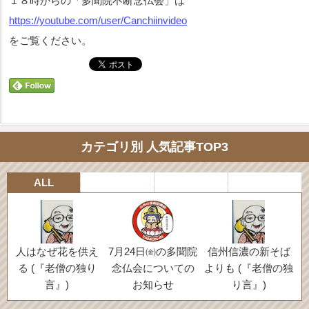
１８時からの
「多聞院不断念仏会」は
https://youtube.com/user/Canchiinvideo
をご覧ください。
カテゴリ別 人気記事TOP3
ALL
人はなぜ花を供え
7月24日㈮の多聞院
信州信濃の新そば
る (『老僧の独り
念仏会についての
よりも (『老僧の独
言』)
お知らせ
り言』)