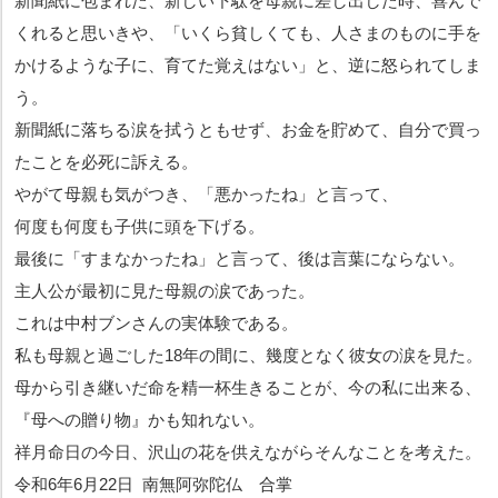
新聞紙に包まれた、新しい下駄を母親に差し出した時、喜んで
くれると思いきや、「いくら貧しくても、人さまのものに手を
かけるような子に、育てた覚えはない」と、逆に怒られてしま
う。
新聞紙に落ちる涙を拭うともせず、お金を貯めて、自分で買っ
たことを必死に訴える。
やがて母親も気がつき、「悪かったね」と言って、
何度も何度も子供に頭を下げる。
最後に「すまなかったね」と言って、後は言葉にならない。
主人公が最初に見た母親の涙であった。
これは中村ブンさんの実体験である。
私も母親と過ごした18年の間に、幾度となく彼女の涙を見た。
母から引き継いだ命を精一杯生きることが、今の私に出来る、
『母への贈り物』かも知れない。
祥月命日の今日、沢山の花を供えながらそんなことを考えた。
令和6年6月22日 南無阿弥陀仏 合掌