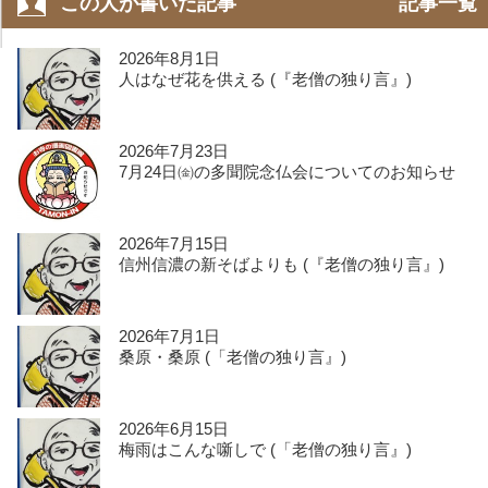
この人が書いた記事
記事一覧
2026年8月1日
人はなぜ花を供える (『老僧の独り言』)
2026年7月23日
7月24日㈮の多聞院念仏会についてのお知らせ
2026年7月15日
信州信濃の新そばよりも (『老僧の独り言』)
2026年7月1日
桑原・桑原 (「老僧の独り言』)
2026年6月15日
梅雨はこんな噺しで (「老僧の独り言』)