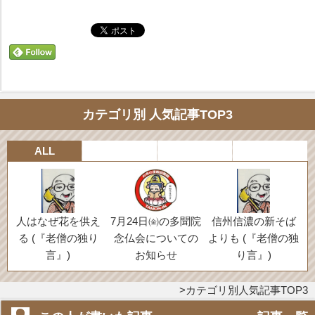
カテゴリ別 人気記事TOP3
ALL
人はなぜ花を供え
7月24日㈮の多聞院
信州信濃の新そば
る (『老僧の独り
念仏会についての
よりも (『老僧の独
言』)
お知らせ
り言』)
カテゴリ別人気記事TOP3