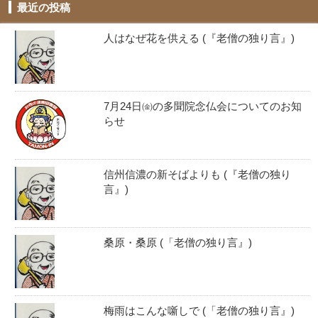
最近の投稿
人はなぜ花を供える (『老僧の独り言』)
7月24日㈮の多聞院念仏会についてのお知
らせ
信州信濃の新そばよりも (『老僧の独り
言』)
桑原・桑原 (「老僧の独り言』)
梅雨はこんな噺しで (「老僧の独り言』)