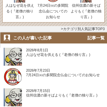
人はなぜ花を供え
7月24日㈮の多聞院
信州信濃の新そば
る (『老僧の独り
念仏会についての
よりも (『老僧の独
言』)
お知らせ
り言』)
カテゴリ別人気記事TOP3
この人が書いた記事
記事一覧
2026年8月1日
人はなぜ花を供える (『老僧の独り言』)
2026年7月23日
7月24日㈮の多聞院念仏会についてのお知らせ
2026年7月15日
信州信濃の新そばよりも (『老僧の独り言』)