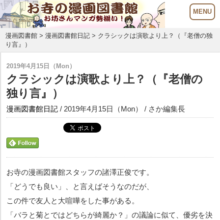
漫画図書館
>
漫画図書館日記
> クラシックは演歌より上？（『老僧の独
り言』）
2019年4月15日（Mon）
クラシックは演歌より上？（『老僧の
独り言』）
漫画図書館日記
/ 2019年4月15日（Mon） / さか編集長
お寺の漫画図書館スタッフの諸澤正俊です。
「どうでも良い」、と言えばそうなのだが、
この件で友人と大喧嘩をした事がある。
「バラと菊とではどちらが綺麗か？」の議論に似て、優劣を決