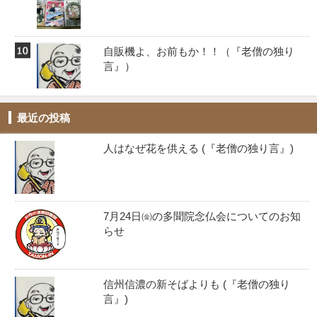
自販機よ、お前もか！！️（『老僧の独り
言』）
最近の投稿
人はなぜ花を供える (『老僧の独り言』)
7月24日㈮の多聞院念仏会についてのお知
らせ
信州信濃の新そばよりも (『老僧の独り
言』)