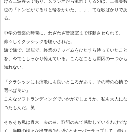
げる三波春夫であり、又ラジオから流れてくるのは、三橋美智
也の「トンビがぐるりと輪をかいた、、」、てな歌ばかりであ
る。
中学の音楽の時間に、わざわざ音楽室まで移動させられて、
仰々しくクラシックを聴かされた。
嫌で嫌で、退屈で、終業のチャイムをひたすら待っていたこと
を、今でもしっかり憶えている。こんなことも原因の一つかも
知れない。
「クラシックにも演歌にも良いところがあり、その時の心情で
選べば良い」
こんなソフトランディングでいかがでしょうか。私も大人にな
つたもんだ。笑
そもそも私は舟木一夫の曲、歌詞のみで感動しているわけでな
く、当時の様々な出来事(思い出)とオーバーラップして、酔い