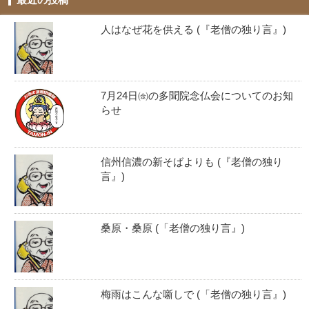
人はなぜ花を供える (『老僧の独り言』)
7月24日㈮の多聞院念仏会についてのお知
らせ
信州信濃の新そばよりも (『老僧の独り
言』)
桑原・桑原 (「老僧の独り言』)
梅雨はこんな噺しで (「老僧の独り言』)