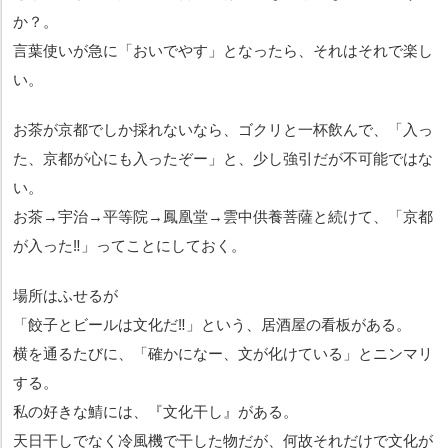
か？。
言葉使いが急に「おいでやす」となったら、それはそれで楽し
い。
お茶が京都でしか採れないなら、ゴクリと一杯飲んで、「入っ
た、京都が心にも入ったぞー」と、少し強引だが不可能ではな
い。
お茶→宇治→平等院→鳳凰堂→雲中供養菩薩と続けて、「京都
が入った‼️」ってことにしておく。
場所はふせるが
「餃子とビールは文化だ‼️」という、居酒屋の看板がある。
横を通るたびに、「確かになー、文が化けている」と
ニンマリ
する。
私の好きな鯖には、『文化干し』がある。
天日干しでなく冷風機で干した物だが、何故それだけで文化が