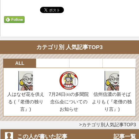
カテゴリ別 人気記事TOP3
ALL
人はなぜ花を供え
7月24日㈮の多聞院
信州信濃の新そば
る (『老僧の独り
念仏会についての
よりも (『老僧の独
言』)
お知らせ
り言』)
カテゴリ別人気記事TOP3
この人が書いた記事
記事一覧