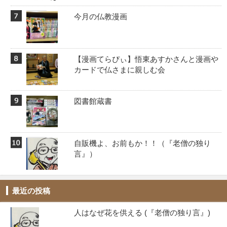
今月の仏教漫画
【漫画てらぴぃ】悟東あすかさんと漫画や
カードで仏さまに親しむ会
図書館蔵書
自販機よ、お前もか！！️（『老僧の独り
言』）
最近の投稿
人はなぜ花を供える (『老僧の独り言』)