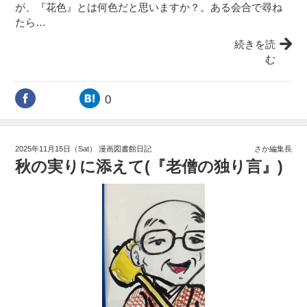
が、『花色』とは何色だと思いますか？。ある会合で尋ね
たら…
続きを読
む
0
2025年11月15日（Sat）
漫画図書館日記
さか編集長
秋の実りに添えて(『老僧の独り言』)