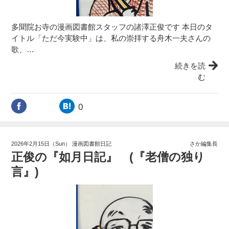
多聞院お寺の漫画図書館スタッフの諸澤正俊です 本日のタ
イトル「ただ今実験中」は、私の崇拝する舟木一夫さんの
歌、…
続きを読
む
0
2026年2月15日（Sun）
漫画図書館日記
さか編集長
正俊の『如月日記』 (『老僧の独り
言』)