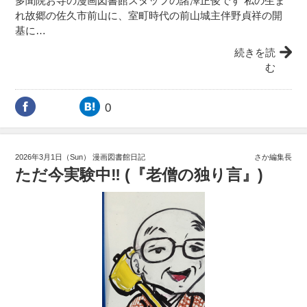
多聞院お寺の漫画図書館スタッフの諸澤正俊です 私の生ま
れ故郷の佐久市前山に、室町時代の前山城主伴野貞祥の開
基に…
続きを読
む
0
2026年3月1日（Sun）
漫画図書館日記
さか編集長
ただ今実験中‼️ (『老僧の独り言』)