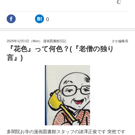
む
0
2025年12月1日（Mon）
漫画図書館日記
さか編集長
『花色』って何色？(『老僧の独り
言』)
多聞院お寺の漫画図書館スタッフの諸澤正俊です 突然です