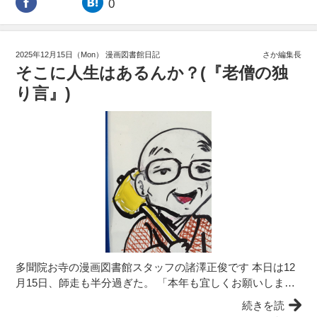
0
2025年12月15日（Mon）
漫画図書館日記
さか編集長
そこに人生はあるんか？(『老僧の独
り言』)
多聞院お寺の漫画図書館スタッフの諸澤正俊です 本日は12
月15日、師走も半分過ぎた。 「本年も宜しくお願いしま…
続きを読