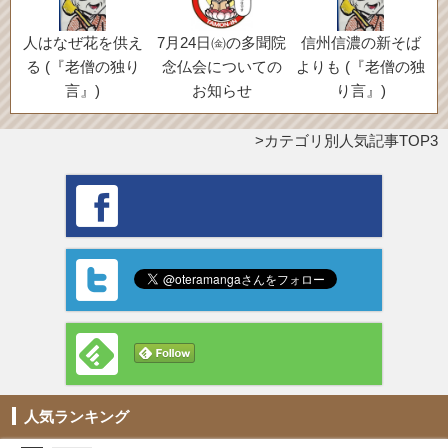
人はなぜ花を供え
7月24日㈮の多聞院
信州信濃の新そば
る (『老僧の独り
念仏会についての
よりも (『老僧の独
言』)
お知らせ
り言』)
カテゴリ別人気記事TOP3
人気ランキング