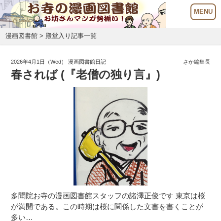
漫画図書館
> 殿堂入り記事一覧
2026年4月1日（Wed）
漫画図書館日記
さか編集長
春されば (『老僧の独り言』)
多聞院お寺の漫画図書館スタッフの諸澤正俊です 東京は桜
が満開である。この時期は桜に関係した文書を書くことが
多い…