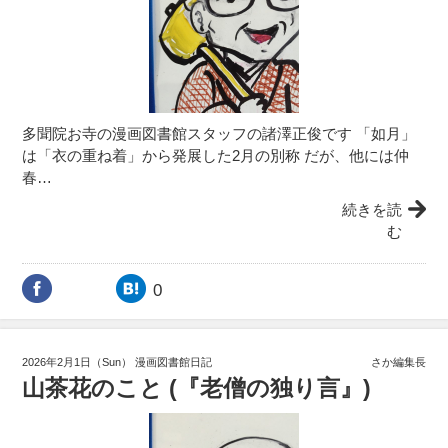
多聞院お寺の漫画図書館スタッフの諸澤正俊です 「如月」
は「衣の重ね着」から発展した2月の別称 だが、他には仲
春…
続きを読
む
0
2026年2月1日（Sun）
漫画図書館日記
さか編集長
山茶花のこと (『老僧の独り言』)